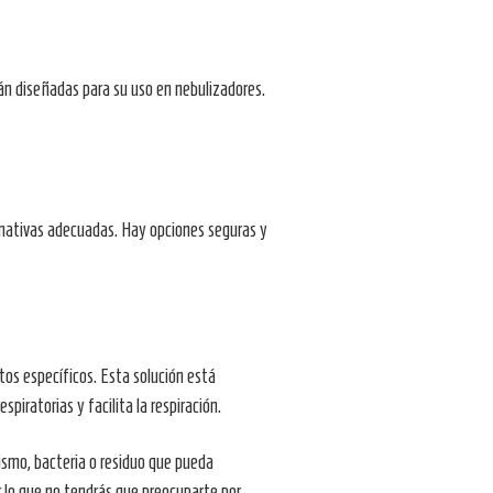
tán diseñadas para su uso en nebulizadores.
ernativas adecuadas. Hay opciones seguras y
os específicos. Esta solución está
piratorias y facilita la respiración.
ismo, bacteria o residuo que pueda
r lo que no tendrás que preocuparte por