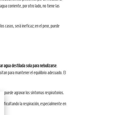
ua corriente, por otro lado, no tiene las
s casos, será ineficaz; en el peor, puede
r agua destilada sola para nebulizarse
.
sitan para mantener el equilibrio adecuado. El
o que puede agravar los síntomas respiratorios.
, dificultando la respiración, especialmente en