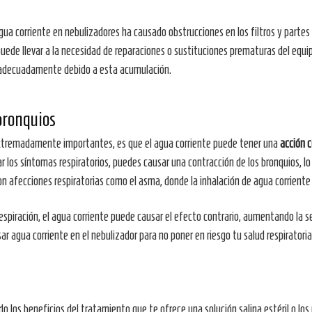
gua corriente en nebulizadores ha causado obstrucciones en los filtros y partes 
 puede llevar a la necesidad de reparaciones o sustituciones prematuras del eq
ar adecuadamente debido a esta acumulación.
 bronquios
xtremadamente importantes, es que el agua corriente puede tener una
acción c
viar los síntomas respiratorios, puedes causar una contracción de los bronquios, l
 afecciones respiratorias como el asma, donde la inhalación de agua corriente
la respiración, el agua corriente puede causar el efecto contrario, aumentando l
usar agua corriente en el nebulizador para no poner en riesgo tu salud respiratoria
do los beneficios del tratamiento que te ofrece una solución salina estéril o lo