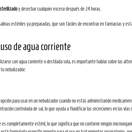
sterilizado
y desechar cualquier exceso después de 24 horas.
salinas estériles ya preparadas, que son fáciles de encontrar en farmacias y es
 uso de agua corriente
izarse con agua corriente o destilada sola, es importante hablar sobre las alt
 tu nebulizador:
r opción para usar en un nebulizador cuando no estás administrando medicament
ción controlada de sal, lo que ayuda a fluidificar las secreciones en las vías res
e es completamente estéril, lo que significa que no contiene ningún microorgan
, está formulada específicamente para el uso en tratamientos respiratorios, po