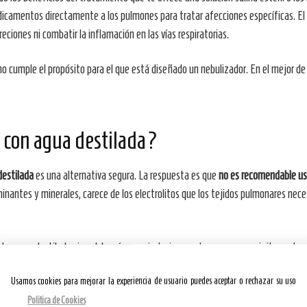
dicamentos directamente a los pulmones para tratar afecciones específicas. El ag
reciones ni combatir la inflamación en las vías respiratorias.
 cumple el propósito para el que está diseñado un nebulizador. En el mejor de lo
 con agua destilada?
destilada
es una alternativa segura. La respuesta es que
no es recomendable usa
inantes y minerales, carece de los electrolitos que los tejidos pulmonares nece
halar agua destilada sin sal, las vías respiratorias pueden resecarse e irritarse, l
l agua corriente, el agua destilada puede causar una contracción de los bronquios
Usamos cookies para mejorar la experiencia de usuario puedes aceptar o rechazar su uso
Politica de Cookies