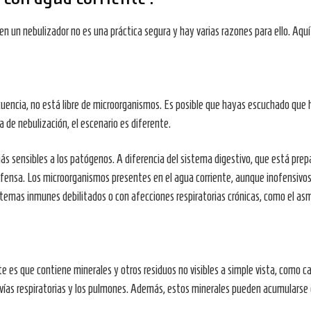
en un nebulizador no es una práctica segura y hay varias razones para ello. Aqu
encia, no está libre de microorganismos. Es posible que hayas escuchado que her
 de nebulización, el escenario es diferente.
sensibles a los patógenos. A diferencia del sistema digestivo, que está prepar
ensa. Los microorganismos presentes en el agua corriente, aunque inofensivos 
temas inmunes debilitados o con afecciones respiratorias crónicas, como el as
e es que contiene minerales y otros residuos no visibles a simple vista, como c
las vías respiratorias y los pulmones. Además, estos minerales pueden acumularse