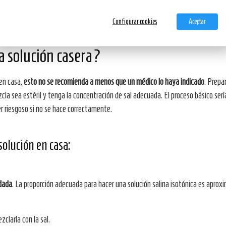
olución salina estéril
diseñada específicamente para la nebulización.
Configurar cookies
Aceptar
a solución casera?
 en casa,
esto no se recomienda a menos que un médico lo haya indicado
. Prepa
zcla sea estéril y tenga la concentración de sal adecuada. El proceso básico se
r riesgoso si no se hace correctamente.
solución en casa:
odada
. La proporción adecuada para hacer una solución salina isotónica es apr
clarla con la sal.